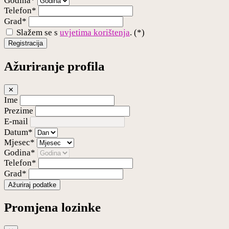
Godina*
Telefon*
Grad*
Slažem se s
uvjetima korištenja
. (*)
Registracija
Ažuriranje profila
✕
Ime
Prezime
E-mail
Datum*
Mjesec*
Godina*
Telefon*
Grad*
Ažuriraj podatke
Promjena lozinke