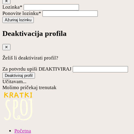
✕
Lozinka*
Ponovite lozinku*
Ažuriraj lozinku
Deaktivacija profila
✕
Želiš li deaktivirati profil?
Za potvrdu upiši DEAKTIVIRAJ
Deaktiviraj profil
Učitavam...
Molimo pričekaj trenutak
Početna