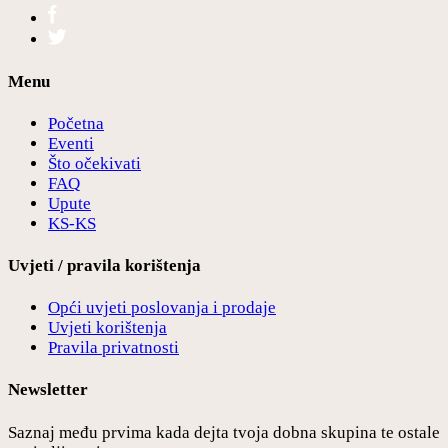
Menu
Početna
Eventi
Što očekivati
FAQ
Upute
KS-KS
Uvjeti / pravila korištenja
Opći uvjeti poslovanja i prodaje
Uvjeti korištenja
Pravila privatnosti
Newsletter
Saznaj među prvima kada dejta tvoja dobna skupina te ostale