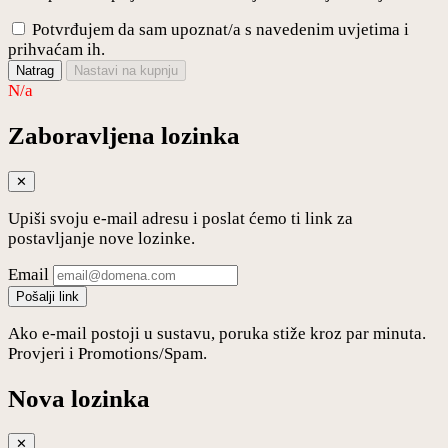
Potvrđujem da sam upoznat/a s navedenim uvjetima i
prihvaćam ih.
Natrag
Nastavi na kupnju
N/a
Zaboravljena lozinka
✕
Upiši svoju e-mail adresu i poslat ćemo ti link za
postavljanje nove lozinke.
Email
Pošalji link
Ako e-mail postoji u sustavu, poruka stiže kroz par minuta.
Provjeri i Promotions/Spam.
Nova lozinka
✕