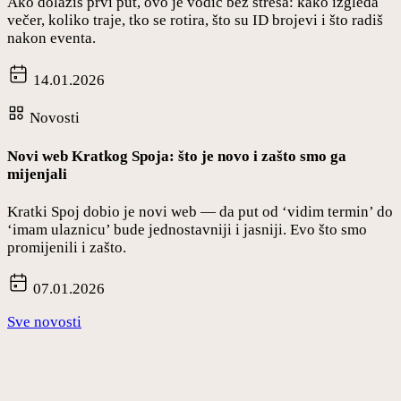
Ako dolaziš prvi put, ovo je vodič bez stresa: kako izgleda
večer, koliko traje, tko se rotira, što su ID brojevi i što radiš
nakon eventa.
14.01.2026
Novosti
Novi web Kratkog Spoja: što je novo i zašto smo ga
mijenjali
Kratki Spoj dobio je novi web — da put od ‘vidim termin’ do
‘imam ulaznicu’ bude jednostavniji i jasniji. Evo što smo
promijenili i zašto.
07.01.2026
Sve novosti