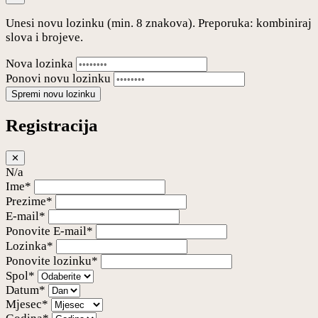
Unesi novu lozinku (min. 8 znakova). Preporuka: kombiniraj
slova i brojeve.
Nova lozinka
Ponovi novu lozinku
Spremi novu lozinku
Registracija
✕
N/a
Ime*
Prezime*
E-mail*
Ponovite E-mail*
Lozinka*
Ponovite lozinku*
Spol*
Datum*
Mjesec*