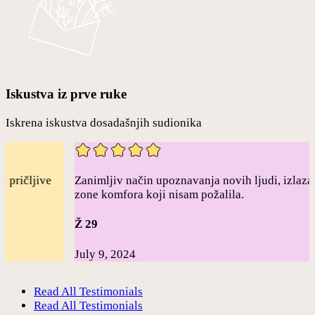
Iskustva iz prve ruke
Iskrena iskustva dosadašnjih sudionika
e
Zanimljiv način upoznavanja novih ljudi, izlazak iz
Izn
zone komfora koji nisam požalila.
gdj
Ž 29
Ž 
July 9, 2024
Jul
Read All Testimonials
Read All Testimonials