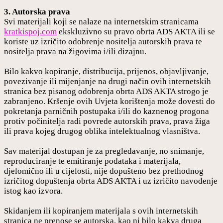
3. Autorska prava
Svi materijali koji se nalaze na internetskim stranicama
kratkispoj.com
ekskluzivno su pravo obrta ADS AKTA ili se
koriste uz izričito odobrenje nositelja autorskih prava te
nositelja prava na žigovima i/ili dizajnu.
Bilo kakvo kopiranje, distribucija, prijenos, objavljivanje,
povezivanje ili mijenjanje na drugi način ovih internetskih
stranica bez pisanog odobrenja obrta ADS AKTA strogo je
zabranjeno. Kršenje ovih Uvjeta korištenja može dovesti do
pokretanja parničnih postupaka i/ili do kaznenog progona
protiv počinitelja radi povrede autorskih prava, prava žiga
ili prava kojeg drugog oblika intelektualnog vlasništva.
Sav materijal dostupan je za pregledavanje, no snimanje,
reproduciranje te emitiranje podataka i materijala,
djelomično ili u cijelosti, nije dopušteno bez prethodnog
izričitog dopuštenja obrta ADS AKTA i uz izričito navođenje
istog kao izvora.
Skidanjem ili kopiranjem materijala s ovih internetskih
stranica ne prenose se autorska, kao ni bilo kakva druga