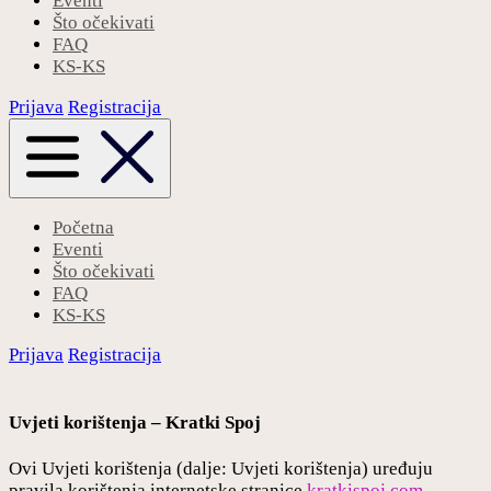
Eventi
Što očekivati
FAQ
KS-KS
Prijava
Registracija
Početna
Eventi
Što očekivati
FAQ
KS-KS
Prijava
Registracija
Uvjeti korištenja – Kratki Spoj
Ovi Uvjeti korištenja (dalje: Uvjeti korištenja) uređuju
pravila korištenja internetske stranice
kratkispoj.com
,