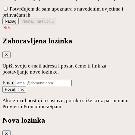
Potvrđujem da sam upoznat/a s navedenim uvjetima i
prihvaćam ih.
Natrag
Nastavi na kupnju
N/a
Zaboravljena lozinka
✕
Upiši svoju e-mail adresu i poslat ćemo ti link za
postavljanje nove lozinke.
Email
Pošalji link
Ako e-mail postoji u sustavu, poruka stiže kroz par minuta.
Provjeri i Promotions/Spam.
Nova lozinka
✕