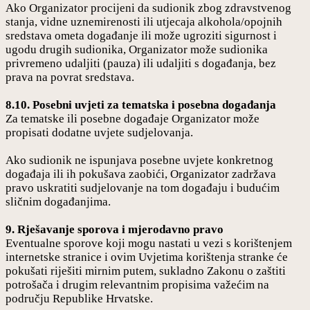
Ako Organizator procijeni da sudionik zbog zdravstvenog
stanja, vidne uznemirenosti ili utjecaja alkohola/opojnih
sredstava ometa događanje ili može ugroziti sigurnost i
ugodu drugih sudionika, Organizator može sudionika
privremeno udaljiti (pauza) ili udaljiti s događanja, bez
prava na povrat sredstava.
8.10. Posebni uvjeti za tematska i posebna događanja
Za tematske ili posebne događaje Organizator može
propisati dodatne uvjete sudjelovanja.
Ako sudionik ne ispunjava posebne uvjete konkretnog
događaja ili ih pokušava zaobići, Organizator zadržava
pravo uskratiti sudjelovanje na tom događaju i budućim
sličnim događanjima.
9. Rješavanje sporova i mjerodavno pravo
Eventualne sporove koji mogu nastati u vezi s korištenjem
internetske stranice i ovim Uvjetima korištenja stranke će
pokušati riješiti mirnim putem, sukladno Zakonu o zaštiti
potrošača i drugim relevantnim propisima važećim na
području Republike Hrvatske.