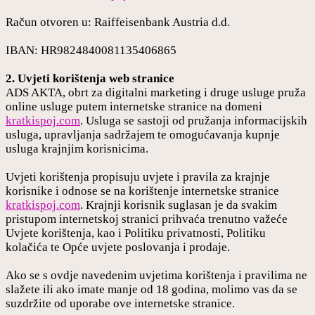
Račun otvoren u: Raiffeisenbank Austria d.d.
IBAN: HR9824840081135406865
2. Uvjeti korištenja web stranice
ADS AKTA, obrt za digitalni marketing i druge usluge pruža
online usluge putem internetske stranice na domeni
kratkispoj.com
. Usluga se sastoji od pružanja informacijskih
usluga, upravljanja sadržajem te omogućavanja kupnje
usluga krajnjim korisnicima.
Uvjeti korištenja propisuju uvjete i pravila za krajnje
korisnike i odnose se na korištenje internetske stranice
kratkispoj.com
. Krajnji korisnik suglasan je da svakim
pristupom internetskoj stranici prihvaća trenutno važeće
Uvjete korištenja, kao i Politiku privatnosti, Politiku
kolačića te Opće uvjete poslovanja i prodaje.
Ako se s ovdje navedenim uvjetima korištenja i pravilima ne
slažete ili ako imate manje od 18 godina, molimo vas da se
suzdržite od uporabe ove internetske stranice.