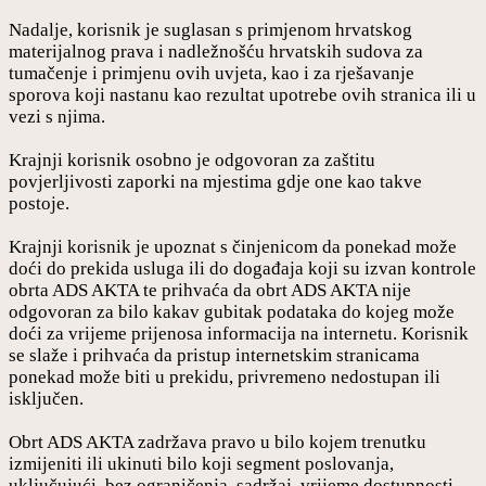
Nadalje, korisnik je suglasan s primjenom hrvatskog
materijalnog prava i nadležnošću hrvatskih sudova za
tumačenje i primjenu ovih uvjeta, kao i za rješavanje
sporova koji nastanu kao rezultat upotrebe ovih stranica ili u
vezi s njima.
Krajnji korisnik osobno je odgovoran za zaštitu
povjerljivosti zaporki na mjestima gdje one kao takve
postoje.
Krajnji korisnik je upoznat s činjenicom da ponekad može
doći do prekida usluga ili do događaja koji su izvan kontrole
obrta ADS AKTA te prihvaća da obrt ADS AKTA nije
odgovoran za bilo kakav gubitak podataka do kojeg može
doći za vrijeme prijenosa informacija na internetu. Korisnik
se slaže i prihvaća da pristup internetskim stranicama
ponekad može biti u prekidu, privremeno nedostupan ili
isključen.
Obrt ADS AKTA zadržava pravo u bilo kojem trenutku
izmijeniti ili ukinuti bilo koji segment poslovanja,
uključujući, bez ograničenja, sadržaj, vrijeme dostupnosti,