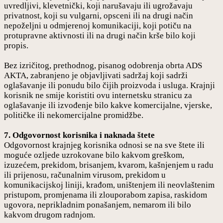
uvredljivi, klevetnički, koji narušavaju ili ugrožavaju
privatnost, koji su vulgarni, opsceni ili na drugi način
nepoželjni u odmjerenoj komunikaciji, koji potiču na
protupravne aktivnosti ili na drugi način krše bilo koji
propis.
Bez izričitog, prethodnog, pisanog odobrenja obrta ADS
AKTA, zabranjeno je objavljivati sadržaj koji sadrži
oglašavanje ili ponudu bilo čijih proizvoda i usluga. Krajnji
korisnik ne smije koristiti ovu internetsku stranicu za
oglašavanje ili izvođenje bilo kakve komercijalne, vjerske,
političke ili nekomercijalne promidžbe.
7. Odgovornost korisnika i naknada štete
Odgovornost krajnjeg korisnika odnosi se na sve štete ili
moguće ozljede uzrokovane bilo kakvom greškom,
izuzećem, prekidom, brisanjem, kvarom, kašnjenjem u radu
ili prijenosu, računalnim virusom, prekidom u
komunikacijskoj liniji, krađom, uništenjem ili neovlaštenim
pristupom, promjenama ili zlouporabom zapisa, raskidom
ugovora, neprikladnim ponašanjem, nemarom ili bilo
kakvom drugom radnjom.