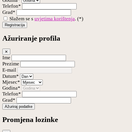
Godina*
Telefon*
Grad*
Slažem se s
uvjetima korištenja
. (*)
Registracija
Ažuriranje profila
✕
Ime
Prezime
E-mail
Datum*
Mjesec*
Godina*
Telefon*
Grad*
Ažuriraj podatke
Promjena lozinke