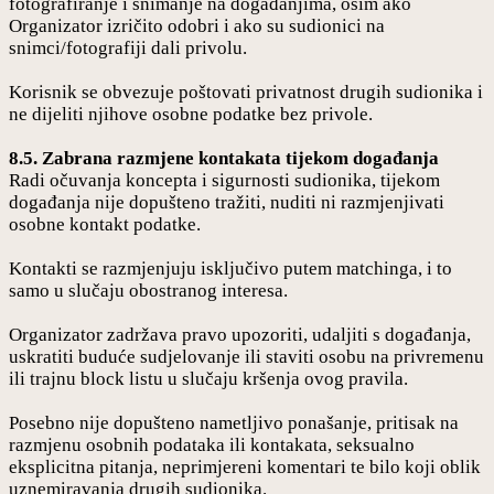
fotografiranje i snimanje na događanjima, osim ako
Organizator izričito odobri i ako su sudionici na
snimci/fotografiji dali privolu.
Korisnik se obvezuje poštovati privatnost drugih sudionika i
ne dijeliti njihove osobne podatke bez privole.
8.5. Zabrana razmjene kontakata tijekom događanja
Radi očuvanja koncepta i sigurnosti sudionika, tijekom
događanja nije dopušteno tražiti, nuditi ni razmjenjivati
osobne kontakt podatke.
Kontakti se razmjenjuju isključivo putem matchinga, i to
samo u slučaju obostranog interesa.
Organizator zadržava pravo upozoriti, udaljiti s događanja,
uskratiti buduće sudjelovanje ili staviti osobu na privremenu
ili trajnu block listu u slučaju kršenja ovog pravila.
Posebno nije dopušteno nametljivo ponašanje, pritisak na
razmjenu osobnih podataka ili kontakata, seksualno
eksplicitna pitanja, neprimjereni komentari te bilo koji oblik
uznemiravanja drugih sudionika.