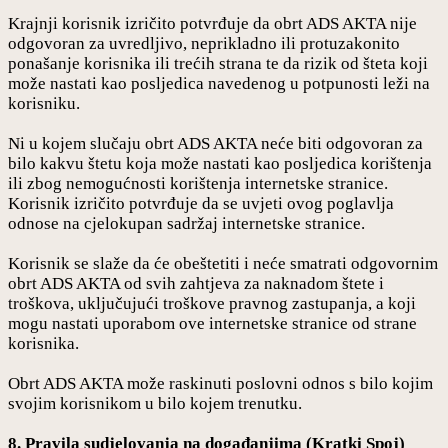
Krajnji korisnik izričito potvrđuje da obrt ADS AKTA nije
odgovoran za uvredljivo, neprikladno ili protuzakonito
ponašanje korisnika ili trećih strana te da rizik od šteta koji
može nastati kao posljedica navedenog u potpunosti leži na
korisniku.
Ni u kojem slučaju obrt ADS AKTA neće biti odgovoran za
bilo kakvu štetu koja može nastati kao posljedica korištenja
ili zbog nemogućnosti korištenja internetske stranice.
Korisnik izričito potvrđuje da se uvjeti ovog poglavlja
odnose na cjelokupan sadržaj internetske stranice.
Korisnik se slaže da će obeštetiti i neće smatrati odgovornim
obrt ADS AKTA od svih zahtjeva za naknadom štete i
troškova, uključujući troškove pravnog zastupanja, a koji
mogu nastati uporabom ove internetske stranice od strane
korisnika.
Obrt ADS AKTA može raskinuti poslovni odnos s bilo kojim
svojim korisnikom u bilo kojem trenutku.
8. Pravila sudjelovanja na događanjima (Kratki Spoj)