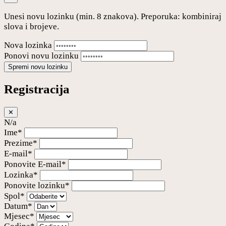
Unesi novu lozinku (min. 8 znakova). Preporuka: kombiniraj
slova i brojeve.
Nova lozinka
Ponovi novu lozinku
Spremi novu lozinku
Registracija
✕
N/a
Ime*
Prezime*
E-mail*
Ponovite E-mail*
Lozinka*
Ponovite lozinku*
Spol*
Datum*
Mjesec*