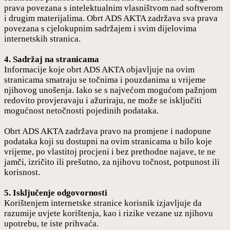
prava povezana s intelektualnim vlasništvom nad softverom
i drugim materijalima. Obrt ADS AKTA zadržava sva prava
povezana s cjelokupnim sadržajem i svim dijelovima
internetskih stranica.
4. Sadržaj na stranicama
Informacije koje obrt ADS AKTA objavljuje na ovim
stranicama smatraju se točnima i pouzdanima u vrijeme
njihovog unošenja. Iako se s najvećom mogućom pažnjom
redovito provjeravaju i ažuriraju, ne može se isključiti
mogućnost netočnosti pojedinih podataka.
Obrt ADS AKTA zadržava pravo na promjene i nadopune
podataka koji su dostupni na ovim stranicama u bilo koje
vrijeme, po vlastitoj procjeni i bez prethodne najave, te ne
jamči, izričito ili prešutno, za njihovu točnost, potpunost ili
korisnost.
5. Isključenje odgovornosti
Korištenjem internetske stranice korisnik izjavljuje da
razumije uvjete korištenja, kao i rizike vezane uz njihovu
upotrebu, te iste prihvaća.