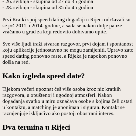
- 26. svibnja - skupina od 27 do 35 godina
- 28. svibnja - skupina od 35 do 45 godina
Prvi Kratki spoj speed dating događaji u Rijeci održavali su
se još 2011. i 2014. godine, a sada se nakon dulje pauze
vraćamo u grad za koji redovito dobivamo upite.
Sve više ljudi traži stvaran razgovor, prvi dojam i spontanost
koju aplikacije jednostavno ne mogu zamijeniti. Upravo zato
speed dating ponovno raste, a Rijeka je napokon ponovno
došla na red.
Kako izgleda speed date?
Tijekom večeri upoznat ćeš više osoba kroz niz kratkih
razgovora, u opuštenoj i ugodnoj atmosferi. Nakon
događanja svatko u miru označava osobe s kojima želi ostati
u kontaktu, a matching je anoniman i siguran. Kontakt se
razmjenjuje isključivo ako postoji obostrani interes.
Dva termina u Rijeci