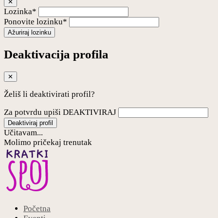
✕
Lozinka*
Ponovite lozinku*
Ažuriraj lozinku
Deaktivacija profila
✕
Želiš li deaktivirati profil?
Za potvrdu upiši DEAKTIVIRAJ
Deaktiviraj profil
Učitavam...
Molimo pričekaj trenutak
Početna