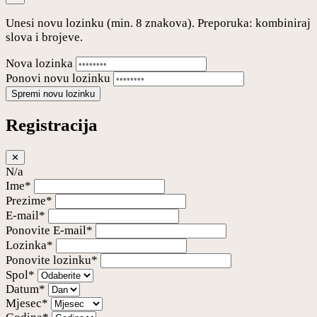
Unesi novu lozinku (min. 8 znakova). Preporuka: kombiniraj
slova i brojeve.
Nova lozinka
Ponovi novu lozinku
Spremi novu lozinku
Registracija
✕
N/a
Ime*
Prezime*
E-mail*
Ponovite E-mail*
Lozinka*
Ponovite lozinku*
Spol*
Datum*
Mjesec*