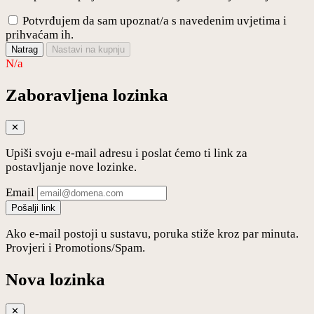
Potvrđujem da sam upoznat/a s navedenim uvjetima i
prihvaćam ih.
Natrag
Nastavi na kupnju
N/a
Zaboravljena lozinka
✕
Upiši svoju e-mail adresu i poslat ćemo ti link za
postavljanje nove lozinke.
Email
Pošalji link
Ako e-mail postoji u sustavu, poruka stiže kroz par minuta.
Provjeri i Promotions/Spam.
Nova lozinka
✕