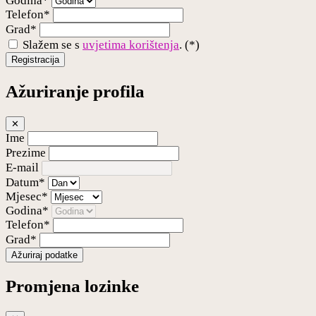
Godina*
Telefon*
Grad*
Slažem se s
uvjetima korištenja
. (*)
Registracija
Ažuriranje profila
✕
Ime
Prezime
E-mail
Datum*
Mjesec*
Godina*
Telefon*
Grad*
Ažuriraj podatke
Promjena lozinke