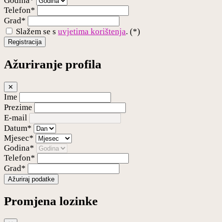
Godina*
Telefon*
Grad*
Slažem se s
uvjetima korištenja
. (*)
Registracija
Ažuriranje profila
✕
Ime
Prezime
E-mail
Datum*
Mjesec*
Godina*
Telefon*
Grad*
Ažuriraj podatke
Promjena lozinke