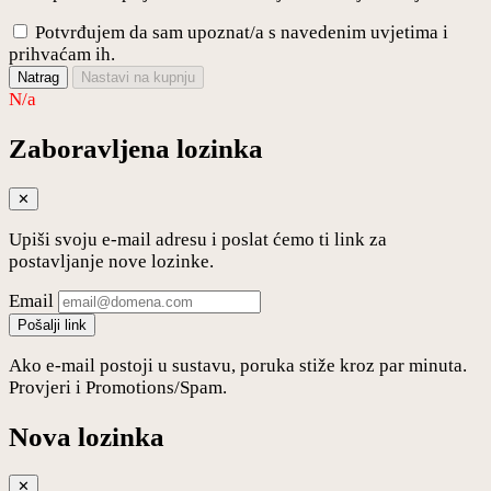
Potvrđujem da sam upoznat/a s navedenim uvjetima i
prihvaćam ih.
Natrag
Nastavi na kupnju
N/a
Zaboravljena lozinka
✕
Upiši svoju e-mail adresu i poslat ćemo ti link za
postavljanje nove lozinke.
Email
Pošalji link
Ako e-mail postoji u sustavu, poruka stiže kroz par minuta.
Provjeri i Promotions/Spam.
Nova lozinka
✕