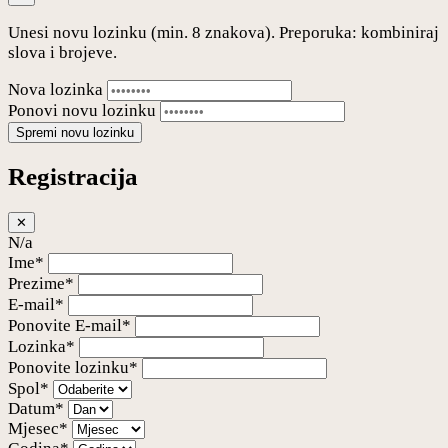
Unesi novu lozinku (min. 8 znakova). Preporuka: kombiniraj
slova i brojeve.
Nova lozinka
Ponovi novu lozinku
Spremi novu lozinku
Registracija
✕
N/a
Ime*
Prezime*
E-mail*
Ponovite E-mail*
Lozinka*
Ponovite lozinku*
Spol*
Datum*
Mjesec*