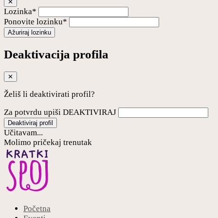
✕
Lozinka*
Ponovite lozinku*
Ažuriraj lozinku
Deaktivacija profila
✕
Želiš li deaktivirati profil?
Za potvrdu upiši DEAKTIVIRAJ
Deaktiviraj profil
Učitavam...
Molimo pričekaj trenutak
Početna